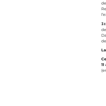
de
Re
l’
Ic
de
Da
de
La
Ce
11
(e