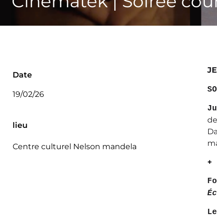
Cinematek | Soirée cou
JE
Date
SO
19/02/26
Ju
de
lieu
Da
ma
Centre culturel Nelson mandela
+
F
Éc
Le