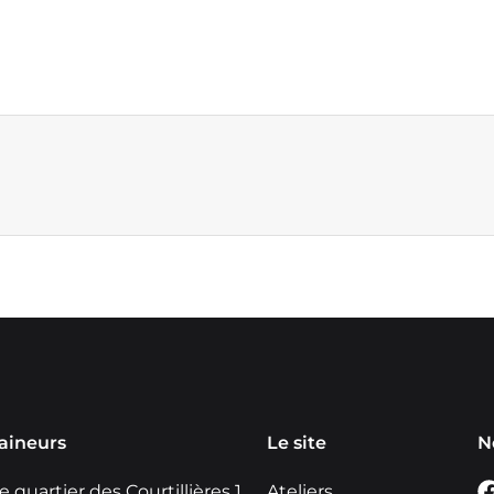
aineurs
Le site
N
 quartier des Courtillières 1
Ateliers