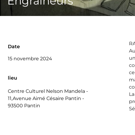
Engraineurs
RA
Date
Au
un
15 novembre 2024
co
ce
lieu
ma
co
Centre Culturel Nelson Mandela -
La
11,Avenue Aimé Césaire Pantin -
pr
93500 Pantin
Sé