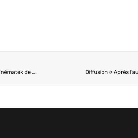
Diffusion « Le petit. prince » de Mark Osborne / Cinématek de Noël
Diffusion « Après l’