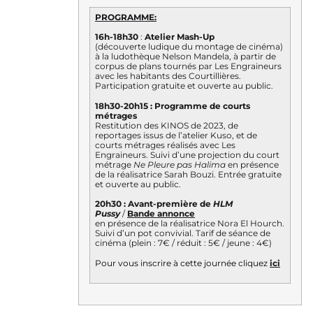
PROGRAMME:
16h-18h30
:
Atelier Mash-Up
(découverte ludique du montage de cinéma)
à la ludothèque Nelson Mandela, à partir de
corpus de plans tournés par Les Engraineurs
avec les habitants des Courtillières.
Participation gratuite et ouverte au public.
18h30-20h15 : Programme de courts
métrages
Restitution des KINOS de 2023, de
reportages issus de l’atelier Kuso, et de
courts métrages réalisés avec Les
Engraineurs. Suivi d’une projection du court
métrage
Ne Pleure pas Halima
en présence
de la réalisatrice Sarah Bouzi. Entrée gratuite
et ouverte au public.
20h30 : Avant-première de
HLM
Pussy
/
Bande annonce
en présence de la réalisatrice Nora El Hourch.
Suivi d’un pot convivial. Tarif de séance de
cinéma (plein : 7€ / réduit : 5€ / jeune : 4€)
Pour vous inscrire à cette journée cliquez
ici